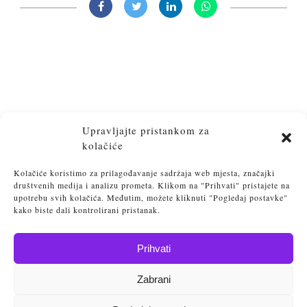
Upravljajte pristankom za
kolačiće
Kolačiće koristimo za prilagođavanje sadržaja web mjesta, značajki
društvenih medija i analizu prometa. Klikom na "Prihvati" pristajete na
upotrebu svih kolačića. Međutim, možete kliknuti "Pogledaj postavke"
kako biste dali kontrolirani pristanak.
Prihvati
Osvijesti. Transformiraj. Postigni lakoću življenja
Zabrani
Vlatka Srebačić 2025
Politika privatnosti