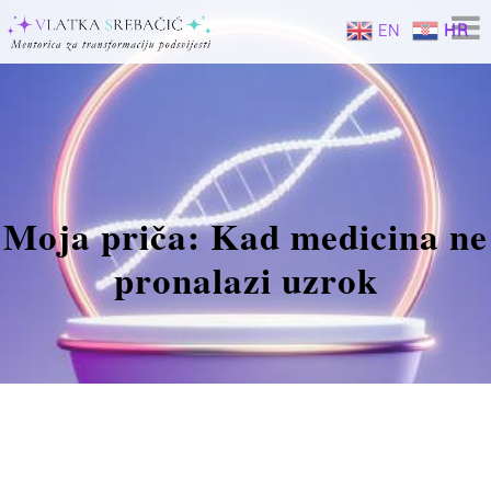
Skip
EN
HR
to
content
Moja priča: Kad medicina ne
pronalazi uzrok