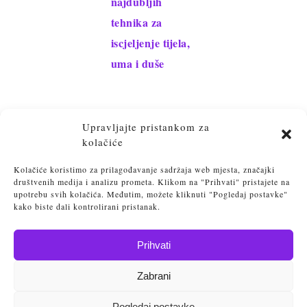
najdubljih
tehnika za
iscjeljenje tijela,
uma i duše
Upravljajte pristankom za
kolačiće
Kolačiće koristimo za prilagođavanje sadržaja web mjesta, značajki
društvenih medija i analizu prometa. Klikom na "Prihvati" pristajete na
upotrebu svih kolačića. Međutim, možete kliknuti "Pogledaj postavke"
kako biste dali kontrolirani pristanak.
Prihvati
Osvijesti. Transformiraj. Postigni lakoću življenja
Zabrani
Vlatka Srebačić 2025
Politika privatnosti
Pogledaj postavke