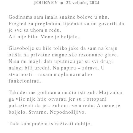
JOURNEY
22 veljače, 2024
Godinama sam imala snažne bolove u uhu.
Pregled za pregledom, liječnici su mi govorili da
je sve sa uhom u redu.
Ali nije bilo. Mene je boljelo.
Glavobolje su bile toliko jake da sam na kraju
otišla na privatne magnetske rezonance glave.
Nisu mi mogli dati uputnicu jer su svi drugi
nalazi bili uredni. Na papiru – zdrava. U
stvarnosti – nisam mogla normalno
funkcionirati.
Također me godinama mučio isti zub. Moj zubar
ga više nije htio otvarati jer su i ortopani
pokazivali da je s zubom sve u redu. A mene je
boljelo. Stvarno. Nepodnošljivo.
Tada sam počela istraživati dublje.