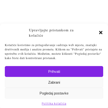
Upravljajte pristankom za
kolačiće
Kolačiće koristimo za prilagođavanje sadržaja web mjesta, značajki
društvenih medija i analizu prometa. Klikom na "Prihvati" pristajete na
upotrebu svih kolačića. Međutim, možete kliknuti "Pogledaj postavke"
kako biste dali kontrolirani pristanak.
Prihvati
Osvijesti. Transformiraj. Postigni lakoću življenja
Zabrani
Vlatka Srebačić 2025
Politika privatnosti
Pogledaj postavke
Politika kolačića