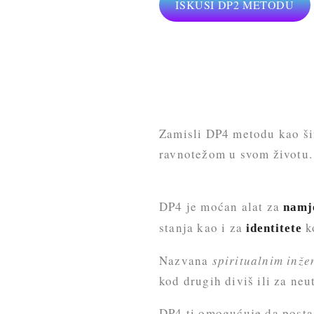
ISKUSI DP2 METODU
Zamisli DP4 metodu kao šif
ravnotežom u svom životu.
DP4 je moćan alat za
namj
stanja kao i za
k
identitete
Nazvana
spiritualnim inž
kod drugih diviš ili za neut
DP4 ti omogućuje da postaj