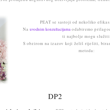
PEAT se sastoji od nekoliko efika
Na
odabiremo prilagođ
uvodnim konzultacijama
ti najbolje mogu služiti
S obzirom na izazov koji želiš riješiti, bi
metoda:
DP2