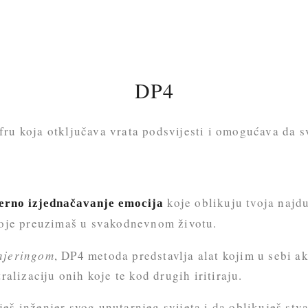
DP4
ru koja otključava vrata podsvijesti i omogućava da s
koje oblikuju tvoja najdu
erno izjednačavanje emocija
oje preuzimaš u svakodnevnom životu.
enjeringom
, DP4 metoda predstavlja alat kojim u sebi a
ralizaciju onih koje te kod drugih iritiraju.
eš inženjer svog unutarnjeg svijeta i da oblikuješ stva