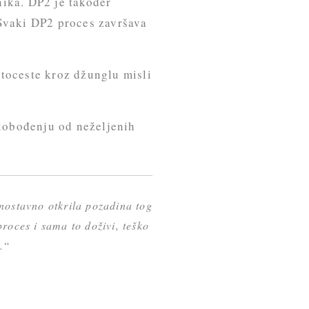
ika. DP2 je također
 Svaki DP2 proces završava
utoceste kroz džunglu misli
slobođenju od neželjenih
nostavno otkrila pozadina tog
roces i sama to doživi, teško
.
“