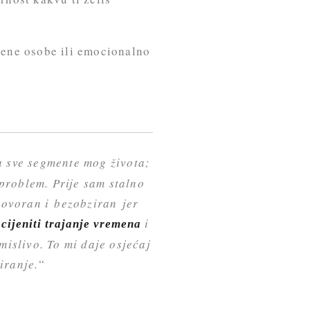
jene osobe ili emocionalno
a sve segmente mog života;
problem. Prije sam stalno
dgovoran i bezobziran jer
i
cijeniti trajanje vremena
mislivo. To mi daje osjećaj
iranje.
“