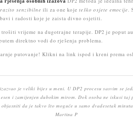
DP2 metoda je idealna tehn
ta rješenja osobnih izazova
zrazito senzibilne
ili za one koje
teško osjete emocije
.
avi i radosti koje je zaista divno osjetiti.
 trošiti vrijeme na dugotrajne terapije. DP2 je poput a
 putem direktno vodi do rješenja problema.
arnje putovanje! Klikni na link ispod i kreni prema o
azvao je veliki bijes u meni. U DP2 procesu sasvim se jed
esen i zamijenjen dubokim mirom. Dok osoba ne iskusi taj p
e objasniti da je takvo što moguće u samo dvadesetak minuta
Martina P