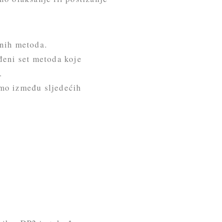
snih metoda.
eni set metoda koje
.
ramo između sljedećih