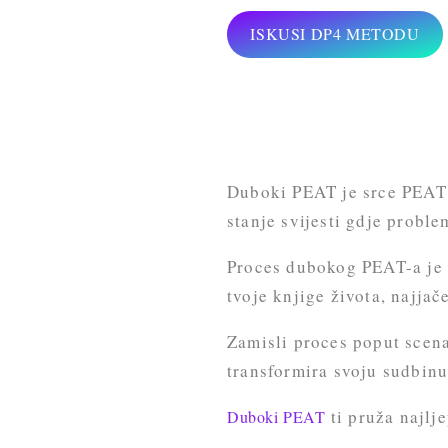
ISKUSI DP4 METODU
Duboki PEAT je srce PEAT 
stanje svijesti gdje proble
Proces dubokog PEAT-a je p
tvoje knjige života, najjače
Zamisli proces poput scenar
transformira svoju sudbinu
ti pruža najlje
Duboki PEAT