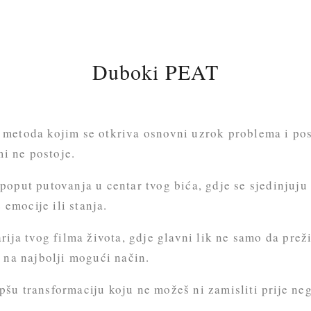
Duboki PEAT
metoda kojim se otkriva osnovni uzrok problema i pos
mi ne postoje.
oput putovanja u centar tvog bića, gdje se sjedinjuju 
 emocije ili stanja.
ija tvog filma života, gdje glavni lik ne samo da prež
 na najbolji mogući način.
pšu transformaciju koju ne možeš ni zamisliti prije neg