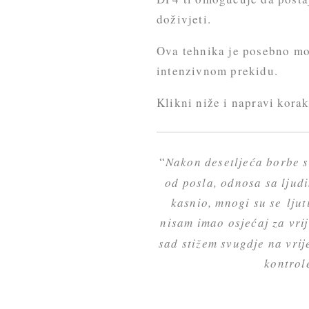
doživjeti.
Ova tehnika je posebno moć
intenzivnom prekidu.
Klikni niže i napravi korak
“
Nakon desetljeća borbe 
od posla, odnosa sa ljud
kasnio, mnogi su se ljut
nisam imao osjećaj za vri
sad stižem svugdje na vrij
kontrol