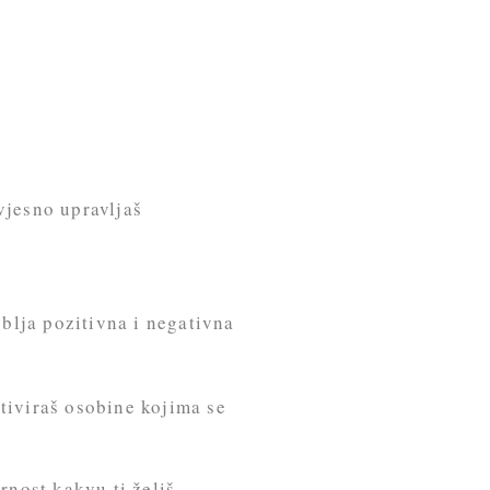
vjesno upravljaš
blja pozitivna i negativna
ktiviraš osobine kojima se
rnost kakvu ti želiš