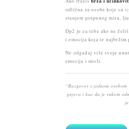
Ako tražiš
brza i učinkovi
odlična za osobe koje su
i
stanjem potpunog mira, ljub
Dp2 je za tebe ako ne želiš
i emocija koja te najbržim
Ne odgađaj više svoje unut
emocija i misli.
“Razgovor s jednom osobom iz
gnjeva i kao da je rukom odn
j