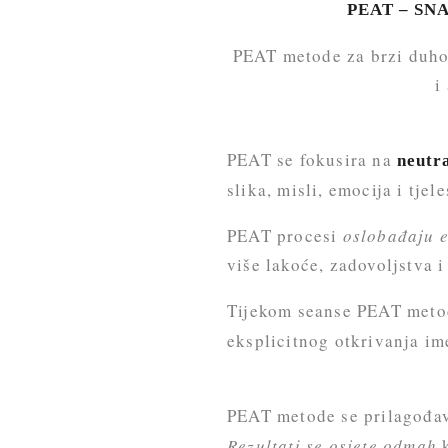
PEAT – SN
PEAT metode za brzi duhov
i
PEAT se fokusira na
neutra
slika, misli, emocija i tje
PEAT procesi
oslobađaju e
više lakoće, zadovoljstva i
Tijekom seanse PEAT meto
eksplicitnog otkrivanja i
PEAT metode se prilagođa
Rezultati se osjete odmah
k