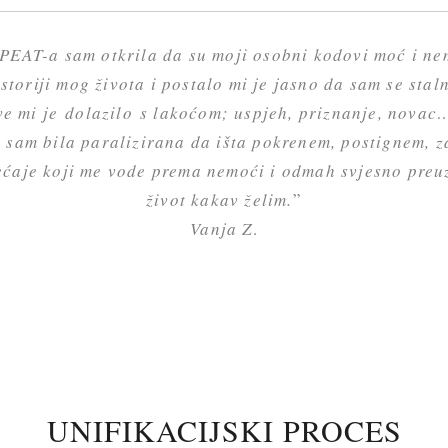
PEAT-a sam otkrila da su moji osobni kodovi moć i ne
storiji mog života i postalo mi je jasno da sam se staln
e mi je dolazilo s lakoćom; uspjeh, priznanje, novac…
 sam bila paralizirana da išta pokrenem, postignem, z
osjećaje koji me vode prema nemoći i odmah svjesno pre
život kakav želim.
”
Vanja Z
.
UNIFIKACIJSKI PROCES