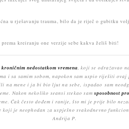
na u rješavanju trauma, bilo da je riječ o gubitku vol
 prema kreiranju one verzije sebe kakva želiš biti!
s
, koji se odražavao n
kroničnim nedostatkom vremena
ima i sa samim sobom, napokon sam uspio riješiti ovaj 
ili na mene i ja bi bio ljut na sebe, ispadao sam neo
jeme. Nakon nekoliko seansi stekao sam
sposobnost pro
eme. Čak često dođem i ranije, što mi je prije bilo neza
e koji je neophodan za uspješno svakodnevno funkcion
Andrija P
.