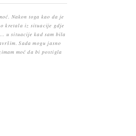
moć. Nakon toga kao da je
o kretala iz situacije gdje
.. u situacije kad sam bila
avršim
.
Sada mogu jasno
uzimam moć da bi postigla