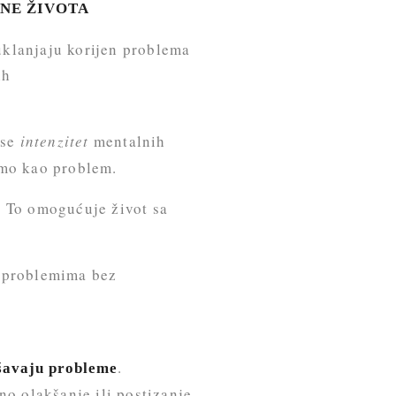
INE ŽIVOTA
uklanjaju korijen problema
ih
 se
intenzitet
mentalnih
vamo kao problem.
.
To omogućuje život sa
s problemima bez
.
ešavaju probleme
o olakšanje ili postizanje