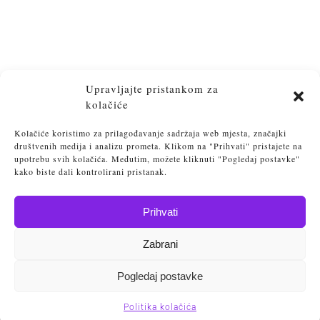
Upravljajte pristankom za
kolačiće
Kolačiće koristimo za prilagođavanje sadržaja web mjesta, značajki
društvenih medija i analizu prometa. Klikom na "Prihvati" pristajete na
upotrebu svih kolačića. Međutim, možete kliknuti "Pogledaj postavke"
kako biste dali kontrolirani pristanak.
Prihvati
Osvijesti. Transformiraj. Postigni lakoću življenja
Zabrani
Vlatka Srebačić 2025
Politika privatnosti
Pogledaj postavke
Politika kolačića